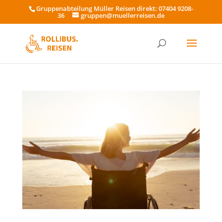
Gruppenabteilung Müller Reisen direkt: 07404 9208-
36
gruppen@muellerreisen.de